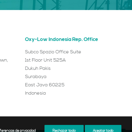
Oxy-Low Indonesia Rep. Office
Subco Spazio Office Suite
own,
1st Floor Unit 525A
Dukuh Pakis
Surabaya
East Java 60225
Indonesia
ferencias de privacidad
Rechazar todo
Aceptar todo