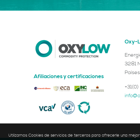
Oxy-L
Energ
3281 
Países
Afiliaciones y certificaciones
+31(0)
info@
Utilizamos Cookies de servicios de terceros para ofrecerle una mejor