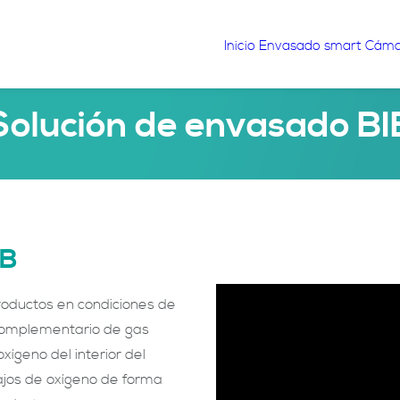
Inicio
Envasado smart
Cáma
Solución de envasado BI
IB
oductos en condiciones de
 complementario de gas
ígeno del interior del
ajos de oxígeno de forma