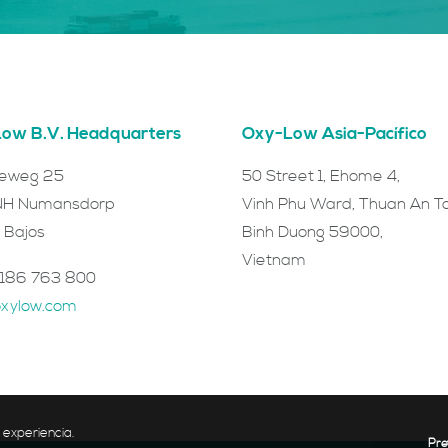
ow B.V. Headquarters
Oxy-Low Asia-Pacífico
ieweg 25
50 Street 1, Ehome 4,
NH Numansdorp
Vinh Phu Ward, Thuan An T
 Bajos
Binh Duong 59000,
Vietnam
 186 763 800
oxylow.com
 experiencia.
Pre