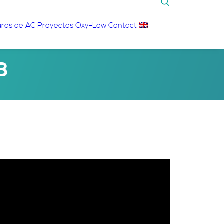
ras de AC
Proyectos
Oxy-Low
Contact
B