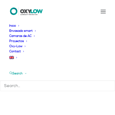
Inicio
Envasado smart
Cámaras de AC
Proyectos
Oxy-Low
Contact
Search
Anacardos